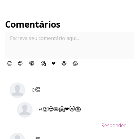
Comentários
👏
😍
😹
🤗
❤
😻
😱
e👏
e👏😍😹🤗❤😻😱
Responder