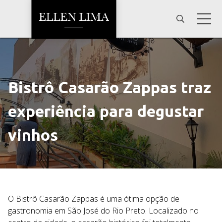
Bistrô Casarão Zappas traz
experiência para degustar
vinhos
O Bistrô Casarão Zappas é uma ótima opção de
gastronomia em São José do Rio Preto. Localizado no