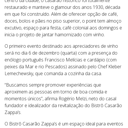
centro da cidade, o casarão histórico foi totalmente
restaurado e manteve o glamour dos anos 1930, década
em que foi construído. Além de oferecer opção de café,
doces, bolos e pães no piso superior, o point tem almoço
excutivo, espaço para festa, café colonial aos domingos e
inicia o projeto de jantar hamornizado com vinho.
O primeiro evento destinado aos apreciadores de vinho
será no dia 6 de dezembro (quarta) com a presença do
enólogo português Francisco Melícias e cardápio (com
peixes da Mar e rio Pescados) assinado pelo Chef Kleber
Lemechewsky, que comanda a cozinha da casa.
“Buscamos sempre promover experiências que
aproximem as pessoas em torno de boa comida e
momentos únicos”, afirma Rogério Melzi, neto do casal
fundador e idealizador da revitalização do Bistrô Casarão
Zappa’s.
O Bistrô Casarão Zappa’s é um espaço ideal para eventos