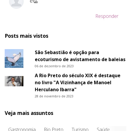
e👏
Responder
Posts mais vistos
São Sebastião é opção para
ecoturismo de avistamento de baleias
06 de dezembro de 2023
A Rio Preto do século XIX é destaque
no livro "A Vizinhança de Manoel
Herculano Ibarra"
28 de novembro de 2023
Veja mais assuntos
Gastronomia
Rio Preto
Turismo
Saúde
Entre