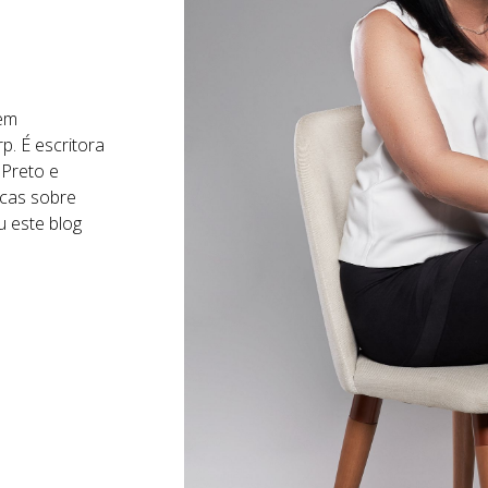
 em
p. É escritora
 Preto e
icas sobre
u este blog