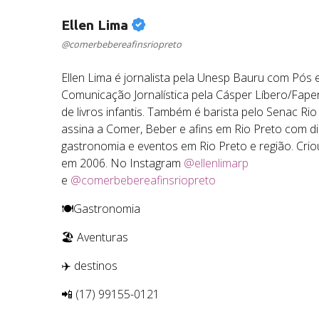
Ellen Lima
@comerbebereafinsriopreto
Ellen Lima é jornalista pela Unesp Bauru com Pós
Comunicação Jornalística pela Cásper Líbero/Faper
de livros infantis. Também é barista pelo Senac Rio
assina a Comer, Beber e afins em Rio Preto com d
gastronomia e eventos em Rio Preto e região. Crio
em 2006. No Instagram
@ellenlimarp
e
@comerbebereafinsriopreto
🍽️Gastronomia
🏖️ Aventuras
✈️ destinos
📲 (17) 99155-0121