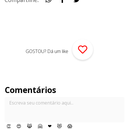
GOSTOU? Dá um like
Comentários
👏
😍
😹
🤗
❤
😻
😱