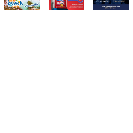
Instagram
Ellen Lima
@comerbebereafinsriopreto
51347
seguidores
Seguir