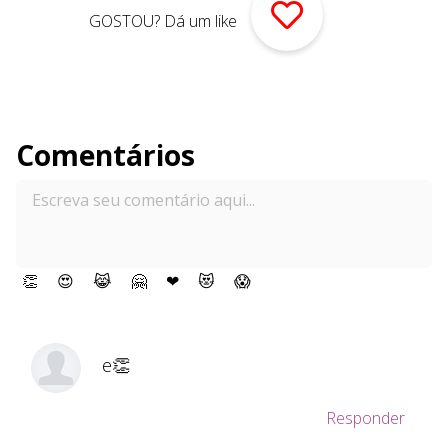
GOSTOU? Dá um like
Comentários
👏
😍
😹
🤗
❤
😻
😱
e👏
Responder