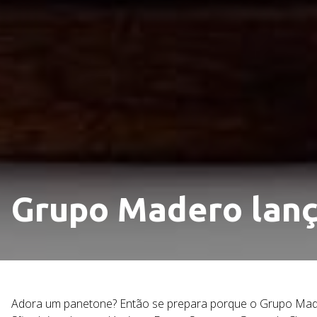
Grupo Madero lanç
Adora um panetone? Então se prepara porque o Grupo Mad