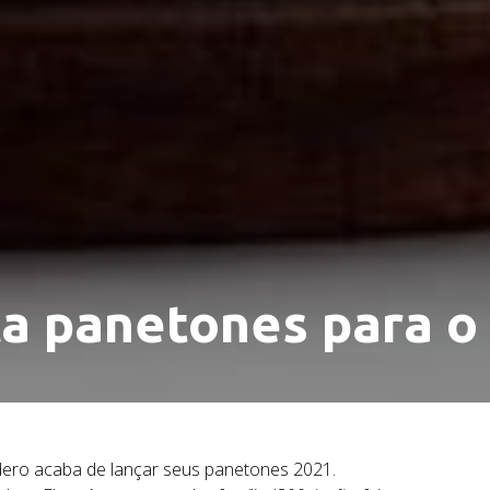
a panetones para o
ero acaba de lançar seus panetones 2021.