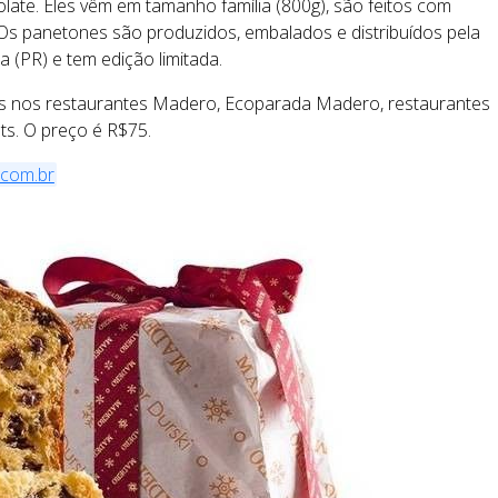
late. Eles vêm em tamanho família (800g), são feitos com
 Os panetones são produzidos, embalados e distribuídos pela
(PR) e tem edição limitada.
s nos restaurantes Madero, Ecoparada Madero, restaurantes
ts. O preço é R$75.
com.br