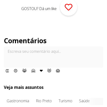
GOSTOU? Dá um like
Comentários
👏
😍
😹
🤗
❤
😻
😱
Veja mais assuntos
Gastronomia
Rio Preto
Turismo
Saúde
Entre