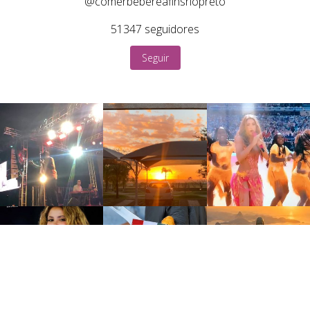
@comerbebereafinsriopreto
51347
seguidores
Seguir