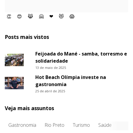
👏
😍
😹
🤗
❤
😻
😱
Posts mais vistos
Feijoada do Mané - samba, torresmo e
solidariedade
13 de maio de 2025
Hot Beach Olímpia investe na
gastronomia
25 de abril de 2025
Veja mais assuntos
Gastronomia
Rio Preto
Turismo
Saúde
Entre