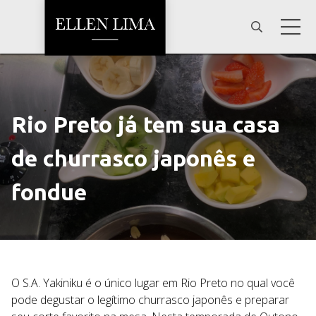
Rio Preto já tem sua casa
de churrasco japonês e
fondue
O S.A. Yakiniku é o único lugar em Rio Preto no qual você
pode degustar o legítimo churrasco japonês e preparar