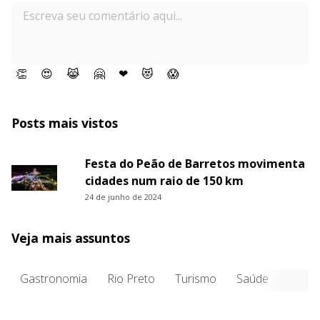
👏
😍
😹
🤗
❤
😻
😱
Posts mais vistos
Festa do Peão de Barretos movimenta
cidades num raio de 150 km
24 de junho de 2024
Veja mais assuntos
Gastronomia
Rio Preto
Turismo
Saúde
Entre