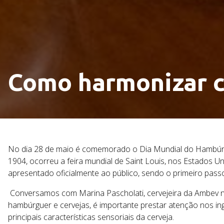
Como harmonizar 
No dia 28 de maio é comemorado o Dia Mundial do Hambúrgu
1904, ocorreu a feira mundial de Saint Louis, nos Estados U
apresentado oficialmente ao público, sendo o primeiro pass
Conversamos com
Marina Pascholati, cervejeira da Ambev 
hambúrguer e cervejas, é importante prestar atenção nos 
principais características sensoriais da cerveja.