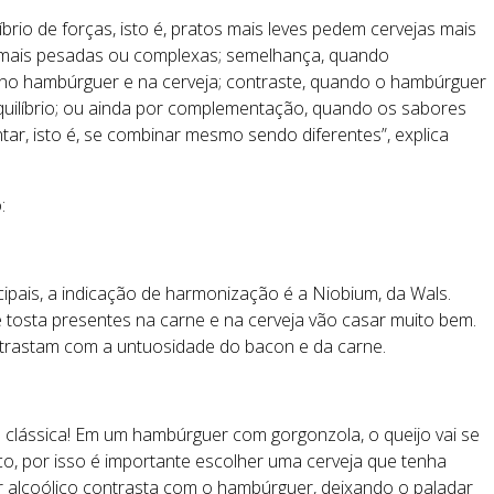
io de forças, isto é, pratos mais leves pedem cervejas mais
 mais pesadas ou complexas; semelhança, quando
no hambúrguer e na cerveja; contraste, quando o hambúrguer
equilíbrio; ou ainda por complementação, quando os sabores
r, isto é, se combinar mesmo sendo diferentes”, explica
:
pais, a indicação de harmonização é a Niobium, da Wals.
 tosta presentes na carne e na cerveja vão casar muito bem.
ntrastam com a untuosidade do bacon e da carne.
lássica! Em um hambúrguer com gorgonzola, o queijo vai se
co, por isso é importante escolher uma cerveja que tenha
r alcoólico contrasta com o hambúrguer, deixando o paladar