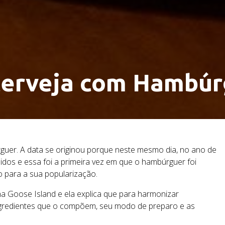
cerveja com Hambúr
er. A data se originou porque neste mesmo dia, no ano de
nidos e essa foi a primeira vez em que o hambúrguer foi
o para a sua popularização.
na Goose Island e ela explica que para harmonizar
ingredientes que o compõem, seu modo de preparo e as