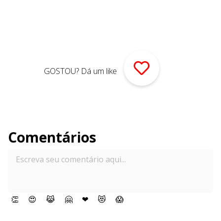
GOSTOU? Dá um like
Comentários
👏
😍
😹
🤗
❤
😻
😱