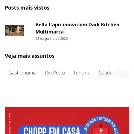
Posts mais vistos
Bella Capri inova com Dark Kitchen
Multimarca
23 de junho de 2026
Veja mais assuntos
Gastronomia
Rio Preto
Turismo
Saúde
Entre