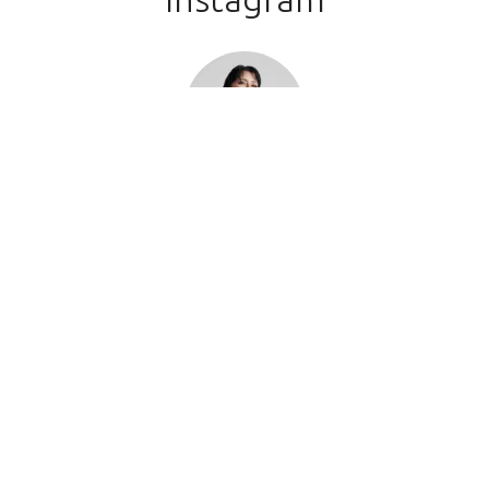
Ellen Lima
@comerbebereafinsriopreto
51347
seguidores
Seguir