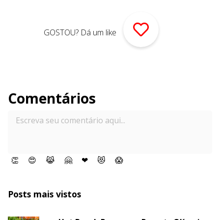
GOSTOU? Dá um like
Comentários
👏
😍
😹
🤗
❤
😻
😱
Posts mais vistos