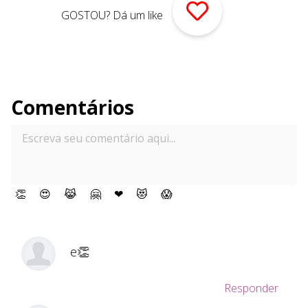
GOSTOU? Dá um like
Comentários
👏
😍
😹
🤗
❤
😻
😱
e👏
Responder