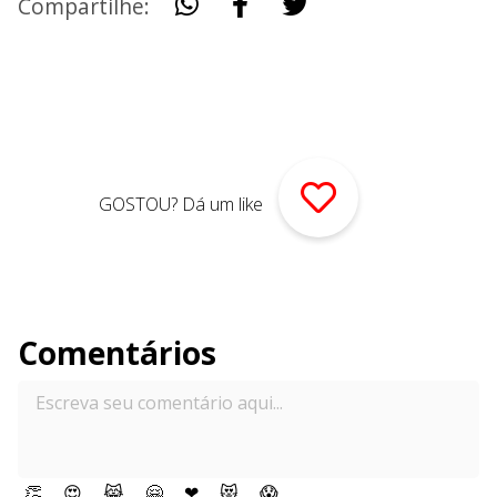
Compartilhe:
GOSTOU? Dá um like
Comentários
👏
😍
😹
🤗
❤
😻
😱