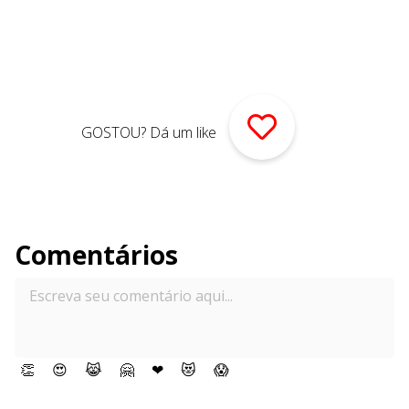
GOSTOU? Dá um like
Comentários
👏
😍
😹
🤗
❤
😻
😱