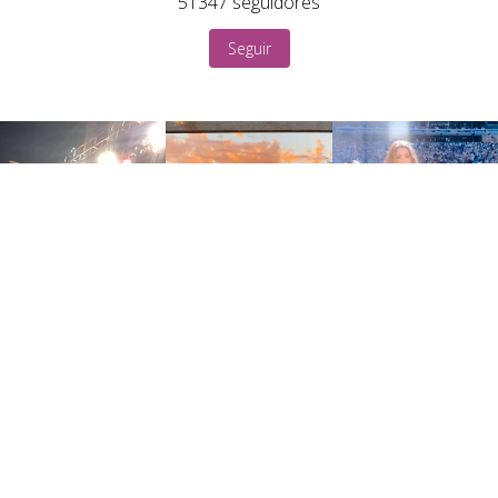
51347
seguidores
Seguir
Home
Blog
Sobre
Contato